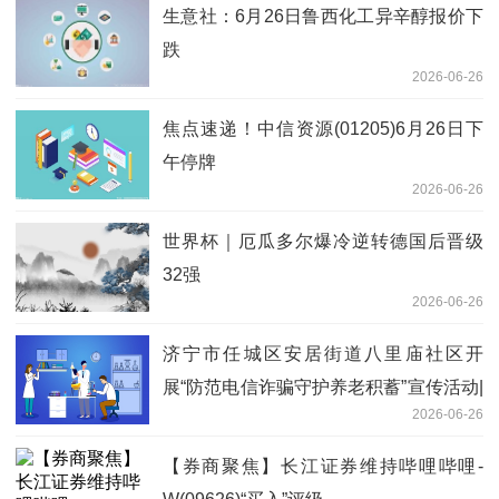
生意社：6月26日鲁西化工异辛醇报价下
跌
2026-06-26
焦点速递！中信资源(01205)6月26日下
午停牌
2026-06-26
世界杯｜厄瓜多尔爆冷逆转德国后晋级
32强
2026-06-26
济宁市任城区安居街道八里庙社区开
展“防范电信诈骗守护养老积蓄”宣传活动|
2026-06-26
焦点观察
【券商聚焦】长江证券维持哔哩哔哩-