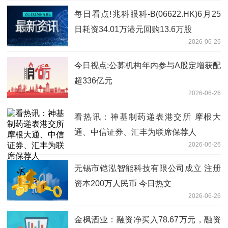
每日看点!兆科眼科-B(06622.HK)6月25
日耗资34.01万港元回购13.6万股
2026-06-26
今日视点:公募机构年内参与A股定增获配
超336亿元
2026-06-26
看热讯：神基制药递表港交所 摩根大
通、中信证券、汇丰为联席保荐人
2026-06-26
无锡市铠泓智能科技有限公司成立 注册
资本200万人民币 今日热文
2026-06-26
金枫酒业：融资净买入78.67万元，融资