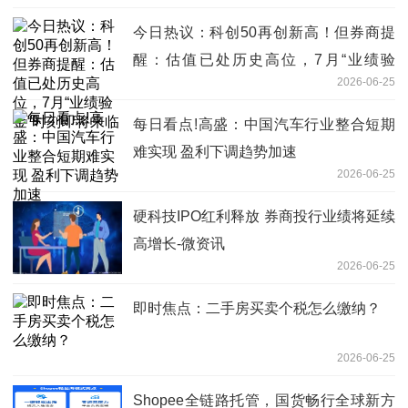
今日热议：科创50再创新高！但券商提
醒：估值已处历史高位，7月“业绩验
2026-06-25
金”时刻即将来临
每日看点!高盛：中国汽车行业整合短期
难实现 盈利下调趋势加速
2026-06-25
硬科技IPO红利释放 券商投行业绩将延续
高增长-微资讯
2026-06-25
即时焦点：二手房买卖个税怎么缴纳？
2026-06-25
Shopee全链路托管，国货畅行全球新方