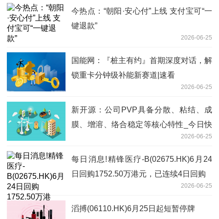
今热点：“朝阳·安心付”上线 支付宝可“一
键退款”
2026-06-25
国能网：『桩主有约』首期深度对话，解
锁重卡分钟级补能新赛道|速看
2026-06-25
新开源：公司PVP具备分散、粘结、成
膜、增溶、络合稳定等核心特性_今日快
2026-06-25
看
每日消息!精锋医疗-B(02675.HK)6月24
日回购1752.50万港元，已连续4日回购
2026-06-25
滔搏(06110.HK)6月25日起短暂停牌