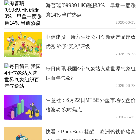
海普瑞(09989.HK)涨超3%，早盘一度涨
逾14% 当前热点
2026-06-23
中信建投：康方生物公司创新药产品疗效
优秀 给予“买入”评级
2026-06-23
每日简讯:我国4个气象站入选世界气象组
织百年气象站
2026-06-23
生意社：6月22日MTBE外盘市场收盘价
格波动-实时焦点
2026-06-23
快看：PriceSeek提醒：欧洲钨铁价格高