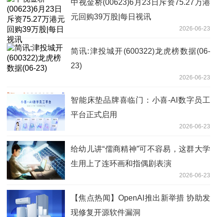
中视金桥(00623)6月23日斥资75.27万港
元回购39万股|每日视讯
2026-06-23
简讯:津投城开(600322)龙虎榜数据(06-
23)
2026-06-23
智能床垫品牌喜临门：小喜-AI数字员工
平台正式启用
2026-06-23
给幼儿讲“儒商精神”可不容易，这群大学
生用上了连环画和指偶剧表演
2026-06-23
【焦点热闻】OpenAI推出新举措 协助发
现修复开源软件漏洞