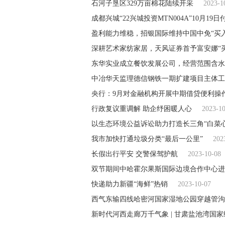
石河子垦区329万亩棉花陆续开采
2023-1
成都兴城“22兴城投资MTN004A”10月19
盈利能力维稳，招银国际维持中国中免“买
深耕艺术家纺家居，天风证券首予富安娜“
东华实业成立餐饮发展公司，经营范围含水
中冶华天监理德信钢铁一期扩建项目主体工
央行：9月对金融机构开展中期借贷便利操作
行政复议重调解 助企纾困暖人心
2023-1
以生态环境公益诉讼助力打造长三角“白菜心
我市加快打通垃圾分类“最后一公里”
202
长假出行平安 交警保驾护航
2023-10-08
双节期间中哈霍尔果斯国际边境合作中心进出
快递助力新疆“海鲜”热销
2023-10-07
西气东输四线哈密河国家湿地公园穿越管沟
新时代河西走廊万千气象 | 甘肃盐池湾国