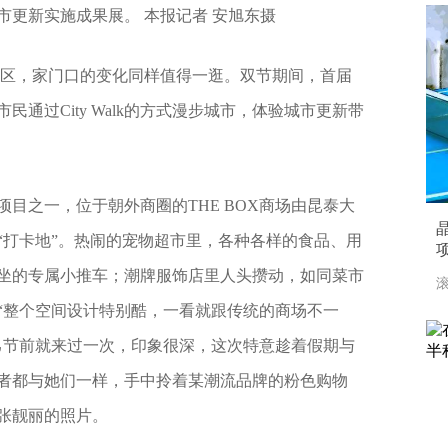
市更新实施成果展。 本报记者 安旭东摄
景区，家门口的变化同样值得一逛。双节期间，首届
民通过City Walk的方式漫步城市，体验城市更新带
目之一，位于朝外商圈的THE BOX商场由昆泰大
“打卡地”。热闹的宠物超市里，各种各样的食品、用
坐的专属小推车；潮牌服饰店里人头攒动，如同菜市
滚
“整个空间设计特别酷，一看就跟传统的商场不一
己节前就来过一次，印象很深，这次特意趁着假期与
者都与她们一样，手中拎着某潮流品牌的粉色购物
张靓丽的照片。