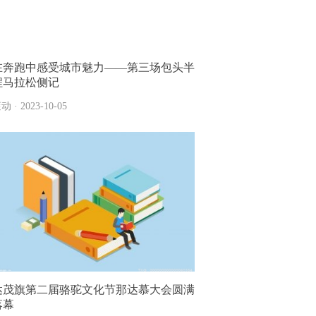
在奔跑中感受城市魅力——第三场包头半
程马拉松侧记
动 · 2023-10-05
达茂旗第二届骆驼文化节那达慕大会圆满
落幕