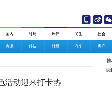
国内
时局
热评
民生
社会
资讯
科技
财经
汽车
房产
推
色活动迎来打卡热