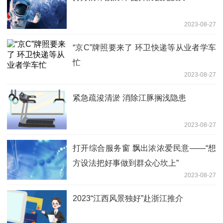
2023-08-27
“京C”牌照要来了 环卫快递等从业者学车
忙
2023-08-27
紧急疏浚清淤 消除江豚搁浅隐患
2023-08-27
打开综合服务窗 飘出浓浓爱民意——“想
方设法把好事做到群众心坎上”
2023-08-27
2023“江西风景独好”赴浙江推介