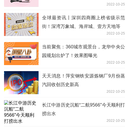
2022-10-25
全球最资讯丨深圳四商圈上榜省级示范
街！深湾万象城、海岸城、壹方天地等
2022-10-25
当前聚焦：360城市观景台，龙华中央公
园规划出炉了！效果图曝光
2022-10-25
天天消息！萍安钢铁安源炼钢厂9月份蒸
汽回收创历史新高
2022-10-25
长江中游历史沉船“二航9566”今天顺利打
捞出水
2022-10-25