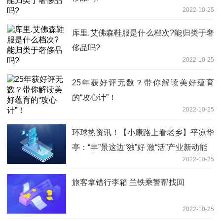
2022-10-25
库里.艾佛森鞋服是什么档次?能归类于奢
侈品吗?
2022-10-25
25年获好评无数？带你解读美好蕴育
的“攻心计”！
2022-10-25
环球热资讯！【小康路上看老乡】平凉华
亭：“丰”景这边“独”好 激“活”产业新动能
2022-10-25
旅客拿错行李箱 兰铁乘警帮找回
2022-10-25