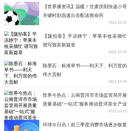
【世界播资讯】温暖！甘肃庆阳快递小哥
关键时刻迅速出击配送救命药
2022-10-25
【陇拍客】平凉静宁：苹果丰收采摘忙
谱写致富新篇章
2022-10-25
陈墨石：标准草书——利天下、利万世的
伟大贡献
2022-10-25
世界今热点：云南普洱市市场监管局开展
质量基础“一站式”服务推动普洱茶全产业
2022-10-25
链转型升级
环球今日讯！前三季度消费市场逐步恢复