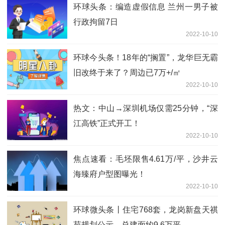
环球头条：编造虚假信息 兰州一男子被
行政拘留7日
2022-10-10
环球今头条！18年的“搁置”，龙华巨无霸
旧改终于来了？周边已7万+/㎡
2022-10-10
热文：中山→深圳机场仅需25分钟，“深
江高铁”正式开工！
2022-10-10
焦点速看：毛坯限售4.61万/平，沙井云
海臻府户型图曝光！
2022-10-10
环球微头条丨住宅768套，龙岗新盘天祺
苑规划公示，总建面约9.6万平