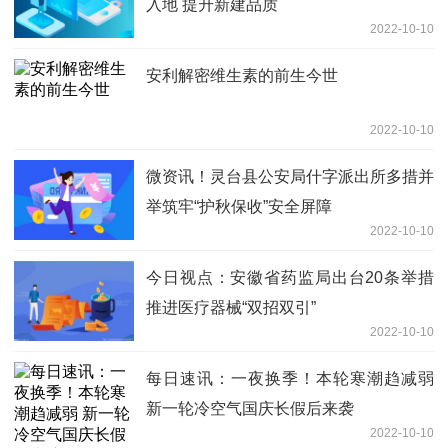
入地 提升新建品质
2022-10-10
安利解密维生素的前生今世
2022-10-10
微资讯！灵台县公安局什字派出所多措并
举筑牢“护秋保收”安全屏障
2022-10-10
今日视点：安徽省药监局出台20条举措
推进医疗器械“双招双引”
2022-10-10
每日速讯：一夜换季！本轮寒潮趋减弱
新一轮冷空气国庆长假后来袭
2022-10-10